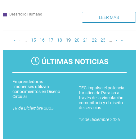
Desarrollo Humano
LEER MÁS
Páginas
«
‹
…
15
16
17
18
19
20
21
22
23
…
›
»
ÚLTIMAS NOTICIAS
Emprendedoras
limonenses utilizan
TEC impulsa el potencial
conocimientos en Diseño
turístico de Paraíso a
Circular
través de la vinculación
comunitaria y el diseño
de servicios
19 de Diciembre 2025
18 de Diciembre 2025