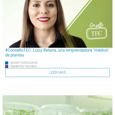
#ConselloTEC: Lizzy Retana, una emprendedora "médica"
de plantas
Acción Institucional
Desarrollo Humano
LEER MÁS