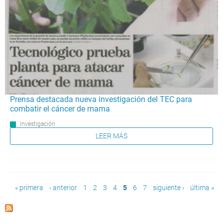
Prensa destacada nueva investigación del TEC para
combatir el cáncer de mama
Investigación
LEER MÁS
Páginas
« primera
‹ anterior
1
2
3
4
5
6
7
siguiente ›
última »