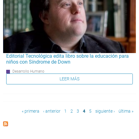
Editorial Tecnológica edita libro sobre la educación para
niños con Síndrome de Down
Desarrollo Humano
LEER MÁS
Páginas
« primera
‹ anterior
1
2
3
4
5
siguiente ›
última »