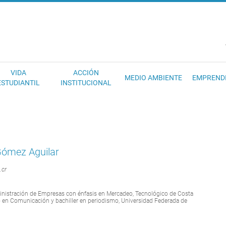
EC
VIDA
ACCIÓN
MEDIO AMBIENTE
EMPREND
ESTUDIANTIL
INSTITUCIONAL
ómez Aguilar
.cr
nistración de Empresas con énfasis en Mercadeo, Tecnológico de Costa
do en Comunicación y bachiller en periodismo, Universidad Federada de