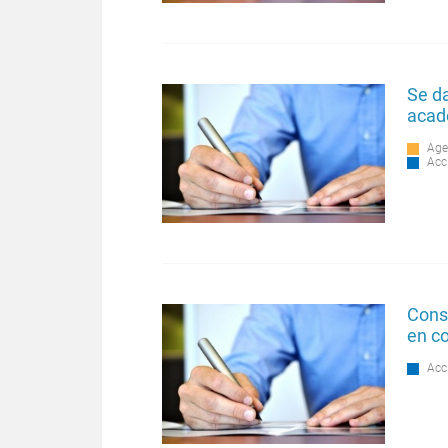
Se da
acad
Age
Acc
Conse
en c
Acc