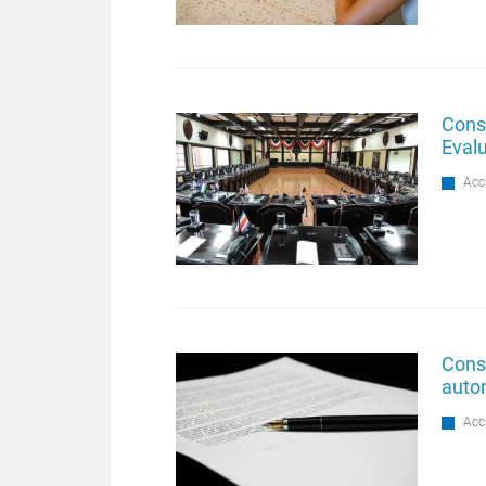
Conse
Eval
Acc
Conse
auton
Acc