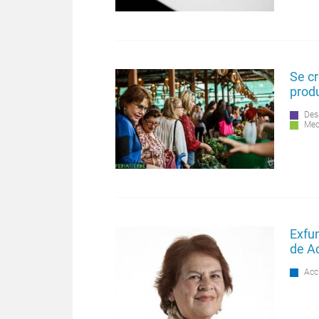
Se cr
produ
Des
Med
Exfu
de Ac
Acc