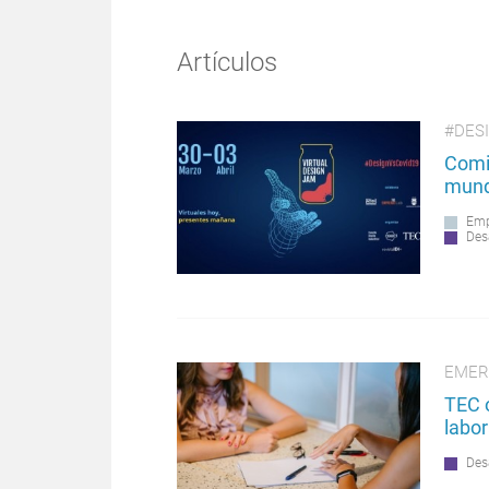
Artículos
#DES
Comie
mund
Emp
Des
EMER
TEC o
labor
Des