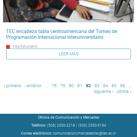
TEC encabeza tabla centroamericana del Torneo de
Programación Internacional Interuniversitario
Vida Estudiantil
LEER MÁS
Páginas
« primera
‹ anterior
…
78
79
80
81
82
83
84
85
86
…
siguiente ›
última »
Oficina de Comunicación y Mercadeo
Teléfono:
(506) 2550-2218
/
(506) 2550-9194
Correo electrónico:
comunicacionymercadeotec@tec.ac.cr