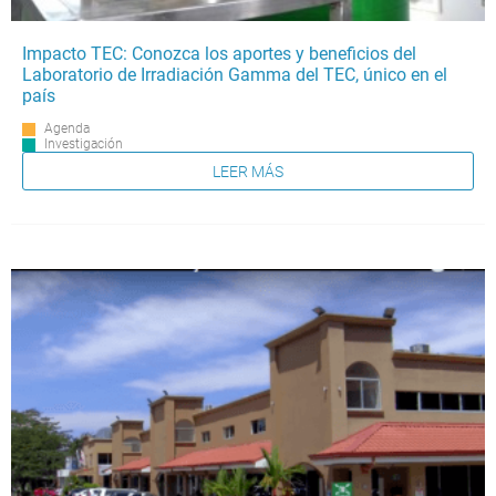
Impacto TEC: Conozca los aportes y beneficios del
Laboratorio de Irradiación Gamma del TEC, único en el
país
Agenda
Investigación
LEER MÁS