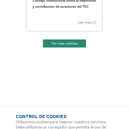
Consejo Institucional honra la trayectoria
y contribución de exrectores del TEC
portadas en este
Publicación
conmemorativa
Lunes del mes
diario como
dedicada al 55
de junio: 1, 8,
NA
Aniversario del
15, 22 y 29.
Leer más
TEC en el Diario
dedicatoria al
Oficial La Gaceta.
aniversario.
Ver más noticias
Carrera atlética
Septiembre
Cartago
Carrera deportiva
del 2026
del TEC
“TEC 55”.
(fecha a
definir)
Foro 55 años del
Tecnológico de
Costa Rica:
“Trascendiendo
las Fronteras de la
Viernes 4 de
AIR
Ciencia y
setiembre del
Cartago
Tecnología,
2026, horas
impulsando el
de la mañana.
desarrollo
nacional y la
cooperación
global”.
CONTROL DE COOKIES
Utilizamos cookies para mejorar nuestros servicios.
Actividad que se
Debe utilizarse un navegador que permita el uso de