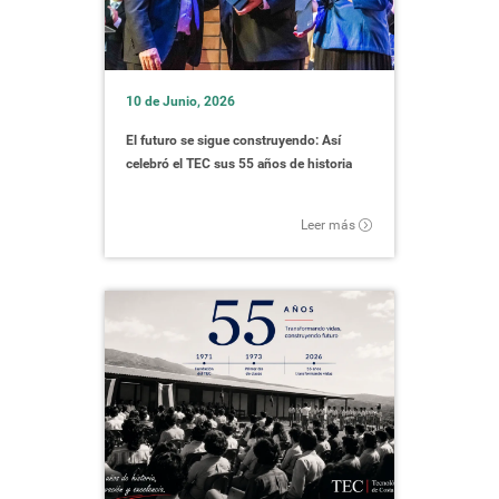
nos rodea?
Sala de
Viernes 27 de
Conversatorio
Conferencias
marzo, a las
Nuestra relación
UNESCO
Biblioteca,
10 am
TEC, Cartago
con la naturaleza
y el rol de la
10 de Junio, 2026
ciencia.
El futuro se sigue construyendo: Así
celebró el TEC sus 55 años de historia
Acto
Leer más
protocolario con
autoridades.
Homenaje a
personas por
tiempo servido.
Entrega oficial
Actividad
Centro de las
del matasellos
conmemorativa
Miércoles 10
Artes
del Aniversario
de junio del
por parte de
como parte de la
2026, a las 2
TEC, Cartago
sesión solemne
pm
del CI.
Correos de