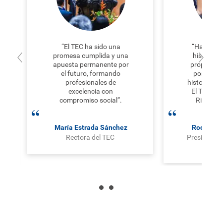
“El TEC ha sido una
“Hay inst
promesa cumplida y una
historia 
apuesta permanente por
propios m
el futuro, formando
por confu
profesionales de
historia mi
excelencia con
El Tecnol
compromiso social”.
Rica es u
María Estrada Sánchez
Rodrigo 
Rectora del TEC
Presidente
Leg