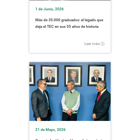
Costa Rica.
1 de Junio, 2026
Entrega oficial
Más de 35.000 graduados: el legado que
de la
deja el TEC en sus 55 años de historia
actualización de
la Memoria
Leer más
Histórica.
Se realizará una
entrega de parte
de la Gerencia de
Acto de entrega
Lunes 22 de
oficial de Billete de
la JPS de este
junio, Consejo
Rectoría,
Lotería por parte
de Rectoría, a
Cartago
de la Junta de
billete
las 3 p.m.
Protección Social.
conmemorativo
al aniversario.
21 de Mayo, 2026
Se publicarán 5