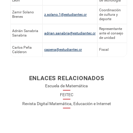
León
de tecnología
Coordinación
Zamir Solano
z.solano.1@estudiantec.cr
de cultura y
Brenes
deporte
Representante
Adrián Sanabria
adrian.sanabria@estudiantec.cr
ante el consejo
Sanabria
de unidad
Carlos Peña
capena@estudiantec.cr
Fiscal
Calderon
ENLACES RELACIONADOS
Escuela de Matemática
FEITEC
Revista Digital Matemática, Educación e Internet