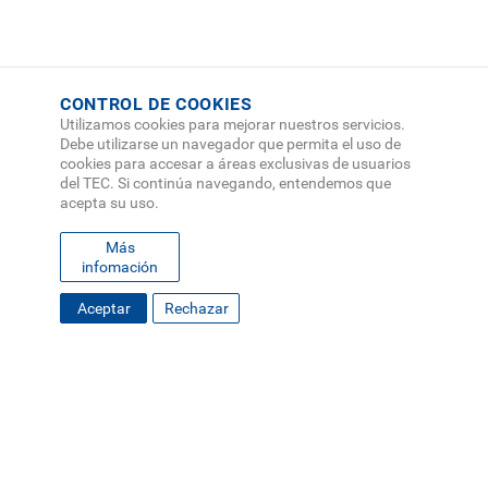
CONTROL DE COOKIES
Utilizamos cookies para mejorar nuestros servicios.
Debe utilizarse un navegador que permita el uso de
cookies para accesar a áreas exclusivas de usuarios
del TEC. Si continúa navegando, entendemos que
acepta su uso.
Más
infomación
Aceptar
Rechazar
FOOTER
MAPA DEL SITIO
DIRECTORIO
SEDES
EMPLEO
MENU
CONTÁCTENOS
Políticas de Privacidad
|
Accesibilidad
|
Administrador
|
Soporte Web
Teléfono: (506) 2552-5333 /
Teléfono de emergencia