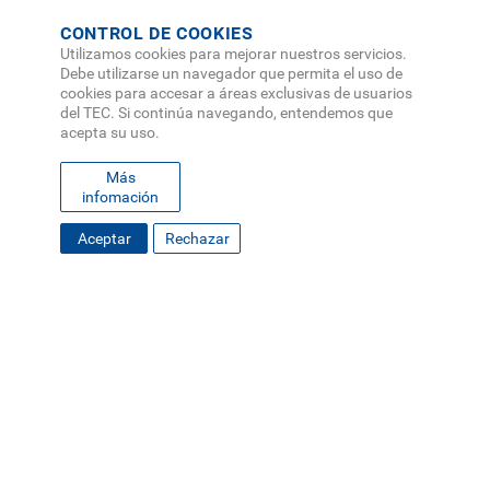
CONTROL DE COOKIES
Utilizamos cookies para mejorar nuestros servicios.
Debe utilizarse un navegador que permita el uso de
cookies para accesar a áreas exclusivas de usuarios
del TEC. Si continúa navegando, entendemos que
acepta su uso.
Más
infomación
Aceptar
Rechazar
FOOTER
MAPA DEL SITIO
DIRECTORIO
SEDES
EMPLEO
MENU
CONTÁCTENOS
Políticas de Privacidad
|
Accesibilidad
|
Administrador
|
Soporte Web
Teléfono: (506) 2552-5333 /
Teléfono de emergencia
SOCIAL
MENU
© Tecnológico de Costa Rica, Costa Rica 2026