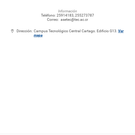
Información
Teléfono:
25914183
,
255273787
Correo:
asetec@tec.ac.cr
Dirección:
Campus Tecnológico Central Cartago. Edificio G13.
Ver
mapa