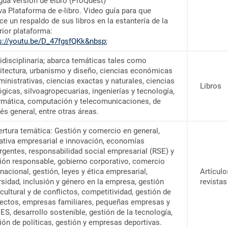
gua versión de elbro (ProQuest)
a Plataforma de e-libro. Video guía para que
ice un respaldo de sus libros en la estantería de la
rior plataforma:
s://youtu.be/D_47fgsfQKk&nbsp
;
idisciplinaria; abarca temáticas tales como
itectura, urbanismo y diseño, ciencias económicas
ministrativas, ciencias exactas y naturales, ciencias
Libros
ógicas, silvoagropecuarias, ingenierías y tecnología,
rmática, computación y telecomunicaciones, de
rés general, entre otras áreas.
rtura temática: Gestión y comercio en general,
iativa empresarial e innovación, economías
gentes, responsabilidad social empresarial (RSE) y
ión responsable, gobierno corporativo, comercio
rnacional, gestión, leyes y ética empresarial,
Artículo
rsidad, inclusión y género en la empresa, gestión
revistas
rcultural y de conflictos, competitividad, gestión de
ectos, empresas familiares, pequeñas empresas y
S, desarrollo sostenible, gestión de la tecnología,
ión de políticas, gestión y empresas deportivas.