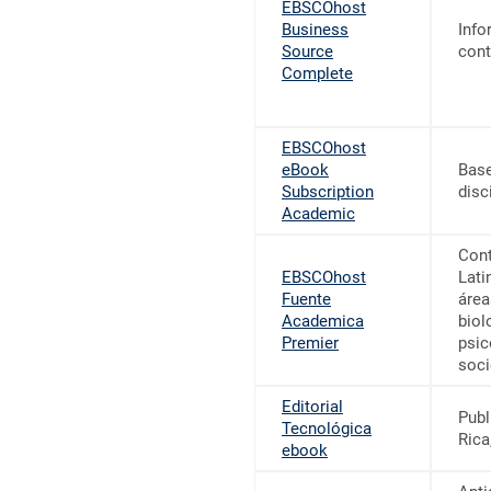
EBSCOhost
Business
Info
Source
cont
Complete
EBSCOhost
eBook
Base
Subscription
disc
Academic
Cont
EBSCOhost
Lati
Fuente
área
Academica
biol
Premier
psic
soci
Editorial
Publ
Tecnológica
Rica
ebook