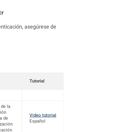
cr
tenticación, asegúrese de
Tutorial
de la
ión
Video tutorial
a de
Español
zación
icación