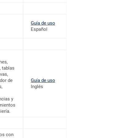
Guía de uso
Español
nes,
, tablas
ivas,
dor de
Guía de uso
s,
Inglés
ncias y
mientos
iería.
os con