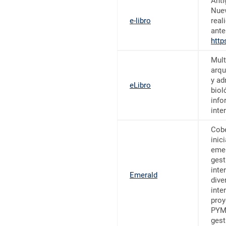
Anti
Nuev
e-libro
real
ante
http
Mult
arqu
y ad
eLibro
biol
info
inte
Cobe
inic
emer
gest
inte
Emerald
dive
inte
proy
PYME
gest