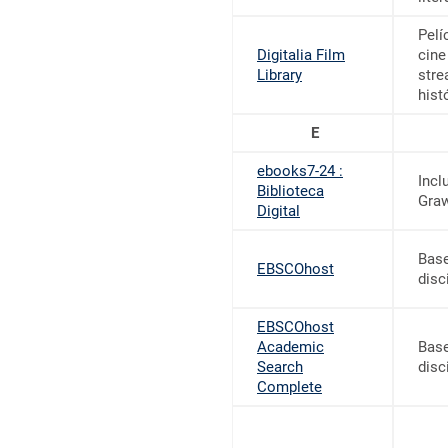
Pelí
Digitalia Film
cine
Library
stre
hist
E
ebooks7-24 :
Incl
Biblioteca
Graw
Digital
Base
EBSCOhost
disc
EBSCOhost
Academic
Base
Search
disc
Complete