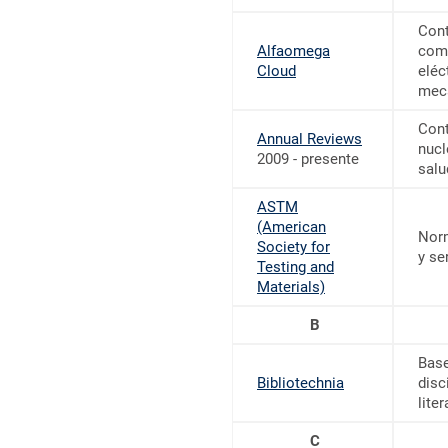
Cont
Alfaomega
comp
Cloud
eléc
meca
Cont
Annual Reviews
nucl
2009 - presente
salu
ASTM
(American
Norm
Society for
y se
Testing and
Materials)
B
Base
Bibliotechnia
disc
liter
C