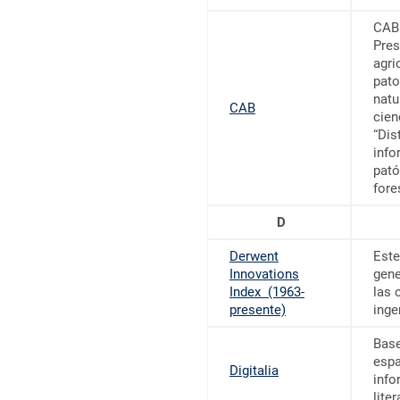
CAB 
Pres
agri
pato
natu
CAB
cien
“Dis
info
pató
fore
D
Derwent
Este
Innovations
gene
Index (1963-
las 
presente)
inge
Base
espa
Digitalia
info
lite