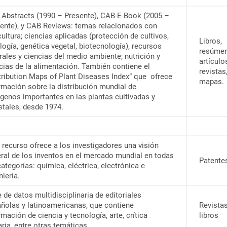
Abstracts (1990 – Presente), CAB-E-Book (2005 –
ente), y CAB Reviews: temas relacionados con
cultura; ciencias aplicadas (protección de cultivos,
Libros,
logía, genética vegetal, biotecnología), recursos
resúmen
rales y ciencias del medio ambiente; nutrición y
artículo
cias de la alimentación. También contiene el
revistas
tribution Maps of Plant Diseases Index” que ofrece
mapas.
rmación sobre la distribución mundial de
genos importantes en las plantas cultivadas y
stales, desde 1974.
 recurso ofrece a los investigadores una visión
ral de los inventos en el mercado mundial en todas
Patente
categorías: química, eléctrica, electrónica e
niería.
 de datos multidisciplinaria de editoriales
ñolas y latinoamericanas, que contiene
Revistas
rmación de ciencia y tecnología, arte, crítica
libros
raria, entre otras temáticas.