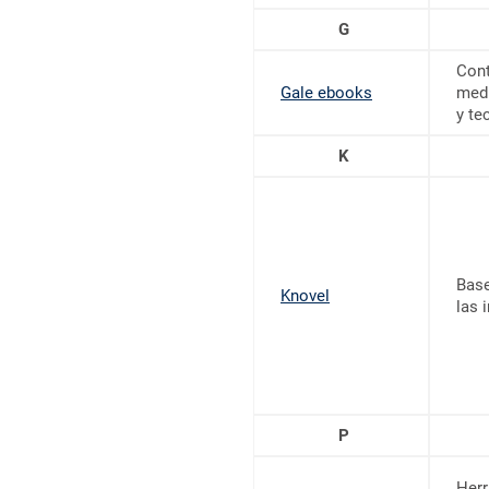
G
Cont
Gale ebooks
medi
y te
K
Base
Knovel
las 
P
Herr