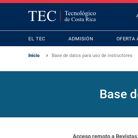
T
B
MAIN
M
EL TEC
ADMISIÓN
OFERTA 
NAVIGATION
Inicio
Base de datos para uso de instructores
Base d
Acceso remoto a Revistas,