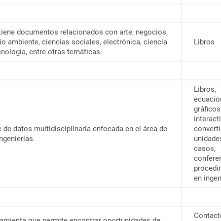
iene documentos relacionados con arte, negocios,
o ambiente, ciencias sociales, electrónica, ciencia
Libros
cnología, entre otras temáticas.
Libros,
ecuacio
gráficos
interact
 de datos multidisciplinaria enfocada en el área de
converti
ingenierías.
unidade
casos,
confere
procedi
en ingen
Contact
amienta que permite encontrar oportunidades de