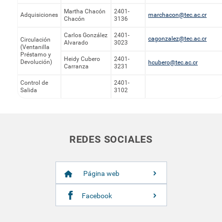
Martha Chacón
2401-
Adquisiciones
marchacon@tec.ac.cr
Chacón
3136
Carlos González
2401-
cagonzalez@tec.ac.cr
Circulación
Alvarado
3023
(Ventanilla
Préstamo y
Heidy Cubero
2401-
Devolución)
hcubero@tec.ac.cr
Carranza
3231
Control de
2401-
Salida
3102
REDES SOCIALES
Página web
Facebook