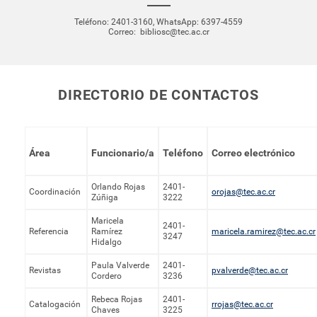
Teléfono:
2401-3160
,
WhatsApp: 6397-4559
Correo:
bibliosc@tec.ac.cr
DIRECTORIO DE CONTACTOS
Área
Funcionario/a
Teléfono
Correo electrónico
Orlando Rojas
2401-
Coordinación
orojas@tec.ac.cr
Zúñiga
3222
Maricela
2401-
Referencia
Ramírez
maricela.ramirez@tec.ac.cr
3247
Hidalgo
Paula Valverde
2401-
Revistas
pvalverde@tec.ac.cr
Cordero
3236
Rebeca Rojas
2401-
Catalogación
rrojas@tec.ac.cr
Chaves
3225