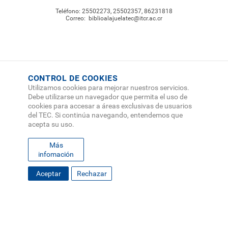
Teléfono:
25502273
,
25502357
,
86231818
Correo:
biblioalajuelatec@itcr.ac.cr
CONTROL DE COOKIES
Utilizamos cookies para mejorar nuestros servicios.
Debe utilizarse un navegador que permita el uso de
cookies para accesar a áreas exclusivas de usuarios
del TEC. Si continúa navegando, entendemos que
acepta su uso.
Más
infomación
Aceptar
Rechazar
FOOTER
MAPA DEL SITIO
DIRECTORIO
SEDES
EMPLEO
MENU
CONTÁCTENOS