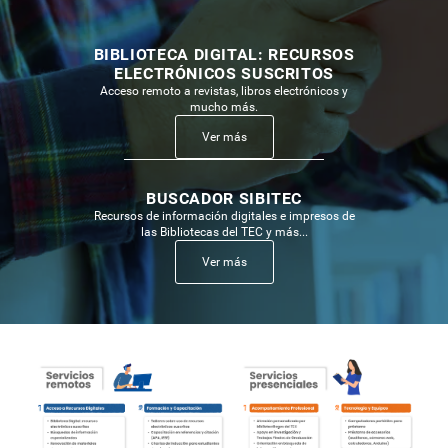
BIBLIOTECA DIGITAL: RECURSOS
Acción
ELECTRÓNICOS SUSCRITOS
relacionada
Acceso remoto a revistas, libros electrónicos y
con
mucho más.
Biblioteca
Ver más
Digital:
recursos
Acción
electrónicos
relacionada
BUSCADOR SIBITEC
suscritos
con
Recursos de información digitales e impresos de
Buscador
las Bibliotecas del TEC y más...
SIBITEC
Ver más