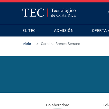
T
B
MAIN
M
EL TEC
ADMISIÓN
OFERTA 
NAVIGATION
Inicio
Carolina Brenes Serrano
Colaboradora
Col