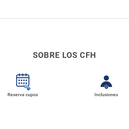
ción integral del estudiante, en atención de las necesidades en
ra el análisis de valores éticos y morales, tanto desde la persp
ólo en su formación, sino también en su futuro desempeño profe
diferentes disciplinas que se planteen desde la perspectiva de l
SOBRE LOS CFH
ítico de los estudiantes.
Reserva cupos
Inclusiones