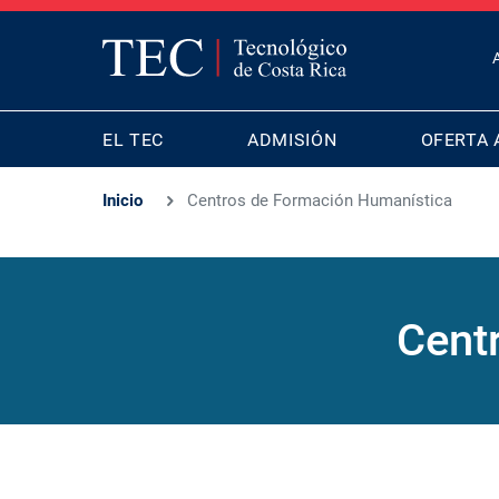
T
B
MAIN
M
EL TEC
ADMISIÓN
OFERTA 
NAVIGATION
Inicio
Centros de Formación Humanística
Cent