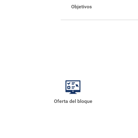
Objetivos
Reforzar y ampliar la forma
Motivar a los estudiantes pa
para su incorporación, no s
Desarrollar tópicos de las 
que despierten el espíritu cr
Oferta del bloque