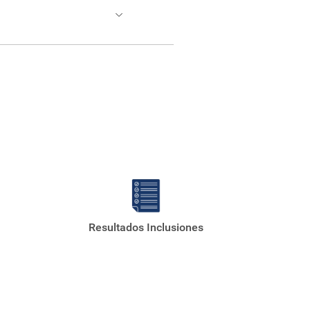
 la formación humanística.
ectiva personal como social,
sional y social.
a formación humana y social y
Resultados Inclusiones