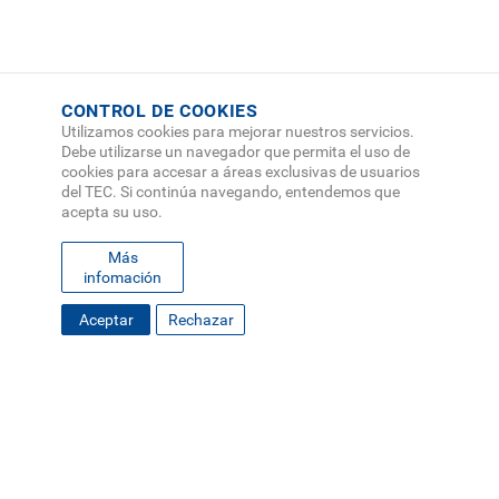
CONTROL DE COOKIES
Utilizamos cookies para mejorar nuestros servicios.
Debe utilizarse un navegador que permita el uso de
cookies para accesar a áreas exclusivas de usuarios
del TEC. Si continúa navegando, entendemos que
acepta su uso.
Más
infomación
Aceptar
Rechazar
FOOTER
MAPA DEL SITIO
DIRECTORIO
SEDES
EMPLEO
MENU
CONTÁCTENOS
Políticas de Privacidad
|
Accesibilidad
|
Administrador
|
Soporte Web
Teléfono: (506) 2552-5333 /
Teléfono de emergencia