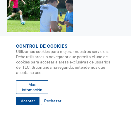
22 de Junio 2026
Disciplina con la 10 y la 17: dos futbolistas del
CONTROL DE COOKIES
Utilizamos cookies para mejorar nuestros servicios.
TEC que también juegan fuerte en las aulas
Debe utilizarse un navegador que permita el uso de
cookies para accesar a áreas exclusivas de usuarios
Vida Estudiantil
del TEC. Si continúa navegando, entendemos que
acepta su uso.
Más
infomación
Aceptar
Rechazar
Mostrar más