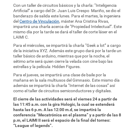
Con un taller de circuitos básicos y la charla: “Inteligencia
Artificial” a cargo del Dr. Juan Luis Crespo Mariño, se dio el
banderazo de salida este lunes. Para el martes, la ingeniera
del
Centro de Vinculación
, máster Ana Cristina Rivas,
impartirá una charla acerca de “Propiedad Intelectual”. Este
mismo día por la tarde se dará el taller de corte láser en el
LAIMI C.
Para el miércoles, se impartirá la charla “Geek a lot” a cargo
de la iniciativa XYZ. Además este grupo dará por la tarde un
taller básico de arduino, mientras que por la noche, el
sétimo arte será quien cierre la velada con cine bajo las
estrellas y la película: Hidden Figures.
Para el jueves, se impartirá una clase de baile por la
mañana en la sala multiusos del Gimnasio. Este mismo día
además se impartirá la charla “Internet de las cosas” así
como el taller de circuitos semiconductores y digitales.
El cierre de las actividades será el viernes 24 a partir de
las 11:45 a.m. con la gira Hologic, la cual se extenderá
hasta las 6 p.m. A las 12:00 m.d, se impartirá la
conferencia “Mecatrónica en el plasma” y a partir de las 8
p.m, el LAIMI II será el espacio de la final del torneo:
“League of legends”.