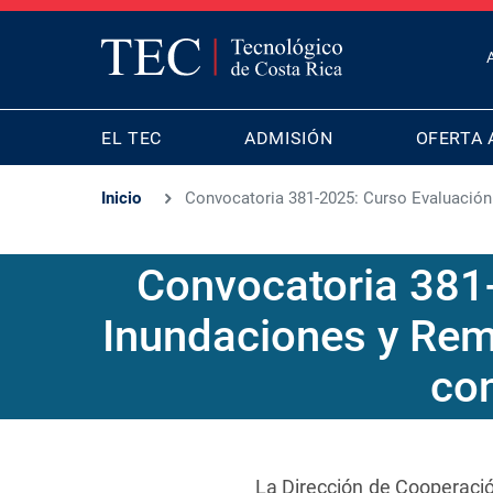
T
B
MAIN
M
EL TEC
ADMISIÓN
OFERTA 
NAVIGATION
Inicio
Convocatoria 381-2025: Curso Evaluació
Convocatoria 381
Inundaciones y Rem
co
La Dirección de Cooperació