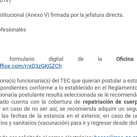
xo IV)
itucional (Anexo V) firmada por la jefatura directa.
rofesionales
 formulario digital de la
Ofic
.office.com/r/xD3zGKGZCh
sona(s) funcionaria(s) del TEC que quieran postular a est
spondientes conforme a lo establecido en el Reglamento
cionaria postulante resulta seleccionada
se le
recomienda
itado cuenta con la cobertura de
repatriación de cue
y en caso de no ser así, se recomienda adquirir un se
las fechas de la estancia en el exterior, en caso de 
rios y sanitarios (vacunación) para ir y regresar desde dic