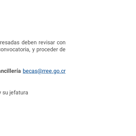
eresadas deben revisar con
convocatoria, y proceder de
ncillería
becas@rree.go.cr
y su jefatura