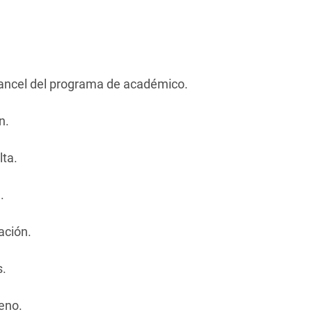
rancel del programa de académico.
ón.
elta.
e.
ación.
os.
reno.