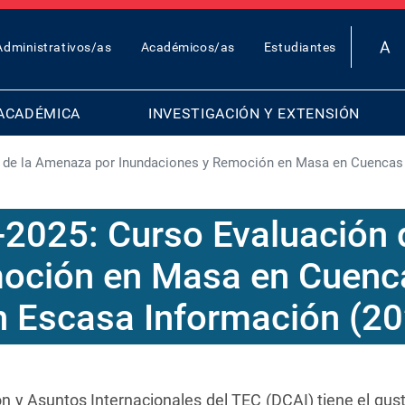
OP
Administrativos/as
Académicos/as
Estudiantes
AR
ENU
ACADÉMICA
INVESTIGACIÓN Y EXTENSIÓN
n de la Amenaza por Inundaciones y Remoción en Masa en Cuencas
-2025: Curso Evaluación 
oción en Masa en Cuenc
n Escasa Información (20
n y Asuntos Internacionales del TEC (DCAI) tiene el gus