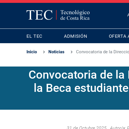
T
B
MAIN
M
EL TEC
ADMISIÓN
OFERTA 
NAVIGATION
Inicio
Noticias
Convocatoria de la Direccio
Convocatoria de la
la Beca estudiante
31 de Octubre 2025 . Autor/a: