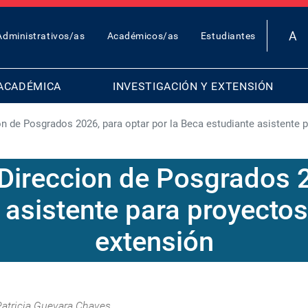
OP
Administrativos/as
Académicos/as
Estudiantes
AR
ENU
ACADÉMICA
INVESTIGACIÓN Y EXTENSIÓN
n de Posgrados 2026, para optar por la Beca estudiante asistente p
 Direccion de Posgrados 2
 asistente para proyectos
extensión
Patricia Guevara Chaves