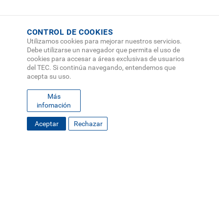
CONTROL DE COOKIES
Utilizamos cookies para mejorar nuestros servicios.
Debe utilizarse un navegador que permita el uso de
cookies para accesar a áreas exclusivas de usuarios
del TEC. Si continúa navegando, entendemos que
acepta su uso.
Más
infomación
FOOTER
Aceptar
Rechazar
MAPA DEL SITIO
DIRECTORIO
SEDES
EMPLEO
MENU
CONTÁCTENOS
Políticas de Privacidad
|
Accesibilidad
|
Administrador
|
Soporte Web
Teléfono: (506) 2552-5333 /
Teléfono de emergencia
SOCIAL
MENU
© Tecnológico de Costa Rica, Costa Rica 2026