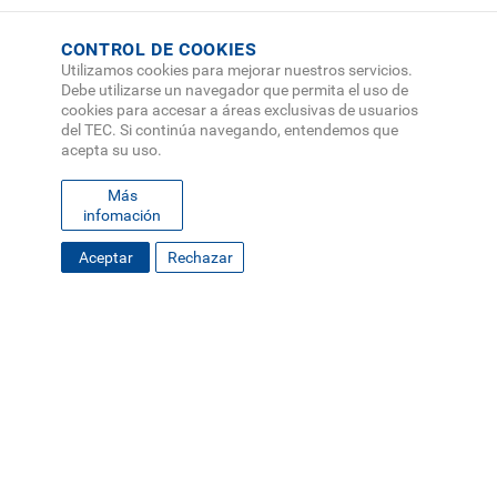
CONTROL DE COOKIES
Utilizamos cookies para mejorar nuestros servicios.
Debe utilizarse un navegador que permita el uso de
cookies para accesar a áreas exclusivas de usuarios
del TEC. Si continúa navegando, entendemos que
acepta su uso.
Más
infomación
FOOTER
Aceptar
Rechazar
MAPA DEL SITIO
DIRECTORIO
SEDES
EMPLEO
MENU
CONTÁCTENOS
Políticas de Privacidad
|
Accesibilidad
|
Administrador
|
Soporte Web
Teléfono: (506) 2552-5333 /
Teléfono de emergencia
SOCIAL
MENU
© Tecnológico de Costa Rica, Costa Rica 2026