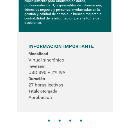
especialmente para analistas de datos,
profesionales de TI, responsables de información,
líderes de negocio y personas involucradas en la
gestión y calidad de datos que buscan mejorar la
confiabilidad de la información para la toma de
decisiones.
INFORMACIÓN IMPORTANTE
Modalidad
Virtual sincrónico
Inversión
USD 390 + 2% IVA.
Duración
27 horas lectivas
Título otorgado
Aprobación