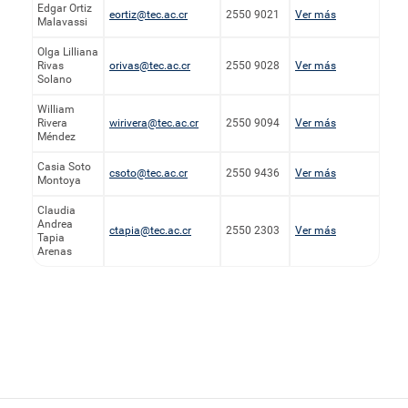
Edgar Ortiz
eortiz@tec.ac.cr
2550 9021
Ver más
Malavassi
Olga Lilliana
Rivas
orivas@tec.ac.cr
2550 9028
Ver más
Solano
William
Rivera
wirivera@tec.ac.cr
2550 9094
Ver más
Méndez
Casia Soto
csoto@tec.ac.cr
2550 9436
Ver más
Montoya
Claudia
Andrea
ctapia@tec.ac.cr
2550 2303
Ver más
Tapia
Arenas