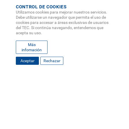
CONTROL DE COOKIES
Utilizamos cookies para mejorar nuestros servicios.
Debe utilizarse un navegador que permita el uso de
cookies para accesar a áreas exclusivas de usuarios
del TEC. Si continúa navegando, entendemos que
acepta su uso.
Más
infomación
Aceptar
Rechazar
FOOTER
MAPA DEL SITIO
DIRECTORIO
SEDES
EMPLEO
MENU
CONTÁCTENOS
Políticas de Privacidad
|
Accesibilidad
|
Administrador
|
Soporte Web
Teléfono: (506) 2552-5333 /
Teléfono de emergencia
SOCIAL
MENU
© Tecnológico de Costa Rica, Costa Rica 2026