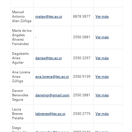
Manuel
Antonio
malan@tec.ac.cr
8878 3877
Ver más
Alan Zúñiga
María de los
Ángeles
-
2550 2881
Ver más
Álvarez
Fernández
Dagoberto
Arias
darias@tec.ac.cr
2550 2297
Ver más
Aguilar
Ana Lorena
Arias
ana.lorena@tec.ac.cr
2550 9139
Ver más
Zúñiga
Darwin
Benavides
darwingi@gmail.com
2550 2881
Ver más
Segura
Laura
Brenes
labrenes@tec.ac.cr
2550 2775
Ver más
Peralta
Diego