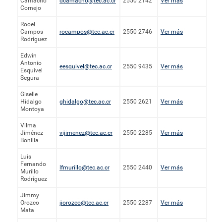
Camacho
dcamacho@tec.ac.cr
2550 2142
Ver más
Cornejo
Rooel
Campos
rocampos@tec.ac.cr
2550 2746
Ver más
Rodríguez
Edwin
Antonio
eesquivel@tec.ac.cr
2550 9435
Ver más
Esquivel
Segura
Giselle
Hidalgo
ghidalgo@tec.ac.cr
2550 2621
Ver más
Montoya
Vilma
Jiménez
vijimenez@tec.ac.cr
2550 2285
Ver más
Bonilla
Luis
Fernando
lfmurillo@tec.ac.cr
2550 2440
Ver más
Murillo
Rodríguez
Jimmy
Orozco
jiorozco@tec.ac.cr
2550 2287
Ver más
Mata