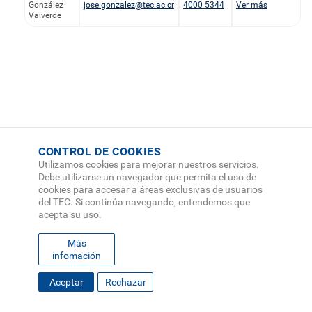
González
jose.gonzalez@tec.ac.cr
4000 5344
Ver más
Valverde
CONTROL DE COOKIES
Utilizamos cookies para mejorar nuestros servicios.
Debe utilizarse un navegador que permita el uso de
cookies para accesar a áreas exclusivas de usuarios
del TEC. Si continúa navegando, entendemos que
acepta su uso.
Más
infomación
Aceptar
Rechazar
FOOTER
MAPA DEL SITIO
DIRECTORIO
SEDES
EMPLEO