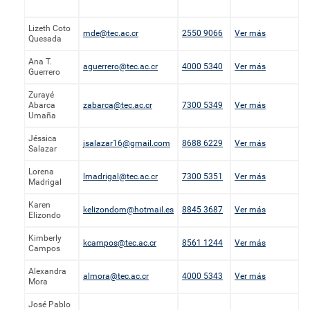
Lizeth Coto
mde@tec.ac.cr
2550 9066
Ver más
Quesada
Ana T.
aguerrero@tec.ac.cr
4000 5340
Ver más
Guerrero
Zurayé
Abarca
zabarca@tec.ac.cr
7300 5349
Ver más
Umaña
Jéssica
jsalazar16@gmail.com
8688 6229
Ver más
Salazar
Lorena
lmadrigal@tec.ac.cr
7300 5351
Ver más
Madrigal
Karen
kelizondom@hotmail.es
8845 3687
Ver más
Elizondo
Kimberly
kcampos@tec.ac.cr
8561 1244
Ver más
Campos
Alexandra
almora@tec.ac.cr
4000 5343
Ver más
Mora
José Pablo