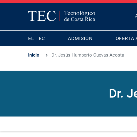
T
B
MAIN
M
EL TEC
ADMISIÓN
OFERTA 
NAVIGATION
Inicio
Dr. Jesús Humberto Cuevas Acosta
Dr. 