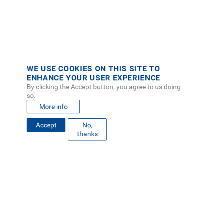
WE USE COOKIES ON THIS SITE TO
ENHANCE YOUR USER EXPERIENCE
By clicking the Accept button, you agree to us doing
so.
More info
Accept
No,
FOOTER
thanks
MAPA DEL SITIO
DIRECTORIO
SEDES
EMPLEO
MENU
CONTÁCTENOS
Políticas de Privacidad
|
Accesibilidad
|
Administrador
|
Soporte Web
Teléfono: (506) 2552-5333 /
Teléfono de emergencia
SOCIAL
MENU