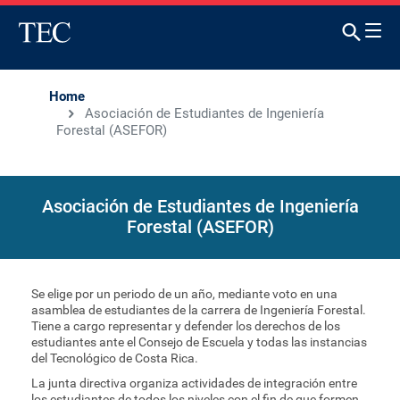
Home
Asociación de Estudiantes de Ingeniería
Forestal (ASEFOR)
Asociación de Estudiantes de Ingeniería
Forestal (ASEFOR)
Se elige por un periodo de un año, mediante voto en una
asamblea de estudiantes de la carrera de Ingeniería Forestal.
Tiene a cargo representar y defender los derechos de los
estudiantes ante el Consejo de Escuela y todas las instancias
del Tecnológico de Costa Rica.
La junta directiva organiza actividades de integración entre
los estudiantes de todos los niveles con el fin de que formen