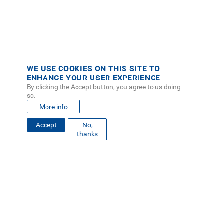
WE USE COOKIES ON THIS SITE TO
ENHANCE YOUR USER EXPERIENCE
By clicking the Accept button, you agree to us doing
so.
More info
Accept
No,
FOOTER
thanks
MAPA DEL SITIO
DIRECTORIO
SEDES
EMPLEO
MENU
CONTÁCTENOS
Políticas de Privacidad
|
Accesibilidad
|
Administrador
|
Soporte Web
Teléfono: (506) 2552-5333 /
Teléfono de emergencia
SOCIAL
MENU