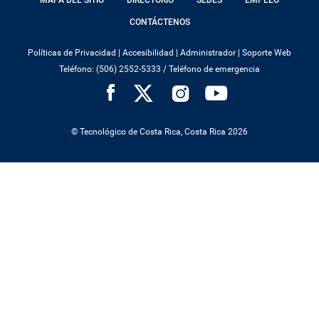
MAPA DEL SITIO
DIRECTORIO
SEDES
EMPLEO
MENU
CONTÁCTENOS
Políticas de Privacidad
|
Accesibilidad
|
Administrador
|
Soporte Web
Teléfono: (506) 2552-5333 /
Teléfono de emergencia
SOCIAL
MENU
© Tecnológico de Costa Rica, Costa Rica 2026