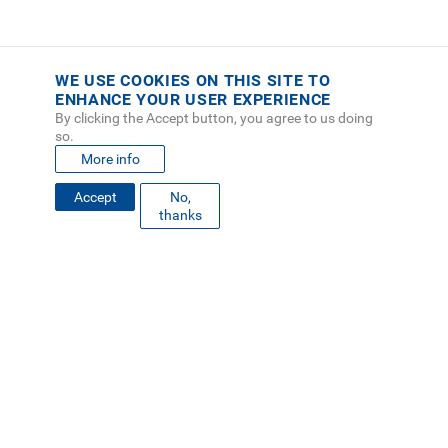
WE USE COOKIES ON THIS SITE TO
ENHANCE YOUR USER EXPERIENCE
By clicking the Accept button, you agree to us doing
so.
More info
Accept
No,
FOOTER
thanks
MAPA DEL SITIO
DIRECTORIO
SEDES
EMPLEO
MENU
CONTÁCTENOS
Políticas de Privacidad
|
Accesibilidad
|
Administrador
|
Soporte Web
Teléfono: (506) 2552-5333 /
Teléfono de emergencia
SOCIAL
MENU
© Tecnológico de Costa Rica, Costa Rica 2026