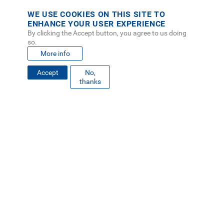
WE USE COOKIES ON THIS SITE TO
ENHANCE YOUR USER EXPERIENCE
By clicking the Accept button, you agree to us doing
so.
More info
Accept
No,
FOOTER
thanks
MAPA DEL SITIO
DIRECTORIO
SEDES
EMPLEO
MENU
CONTÁCTENOS
Políticas de Privacidad
|
Accesibilidad
|
Administrador
|
Soporte Web
Teléfono: (506) 2552-5333 /
Teléfono de emergencia
SOCIAL
MENU
© Tecnológico de Costa Rica, Costa Rica 2026