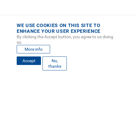
WE USE COOKIES ON THIS SITE TO
ENHANCE YOUR USER EXPERIENCE
By clicking the Accept button, you agree to us doing
so.
More info
Accept
No,
thanks
FOOTER
MAPA DEL SITIO
DIRECTORIO
SEDES
EMPLEO
MENU
CONTÁCTENOS
Políticas de Privacidad
|
Accesibilidad
|
Administrador
|
Soporte Web
Teléfono: (506) 2552-5333 /
Teléfono de emergencia
SOCIAL
MENU
© Tecnológico de Costa Rica, Costa Rica 2026