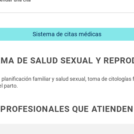
y agendar las citas que se encuentran sin tachar (ver captura de
Sistema de citas médicas
MA DE SALUD SEXUAL Y REPRO
 planificación familiar y salud sexual, toma de citología
l parto.
PROFESIONALES QUE ATIENDEN
nes a partir de las 6:00 a.m.