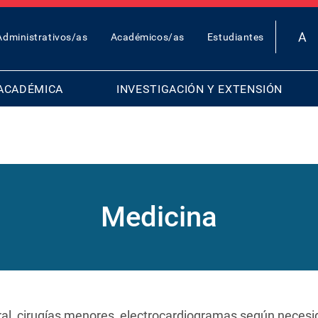
OP
Administrativos/as
Académicos/as
Estudiantes
AR
ENU
ACADÉMICA
INVESTIGACIÓN Y EXTENSIÓN
Medicina
al, cirugías menores, electrocardiogramas según necesi