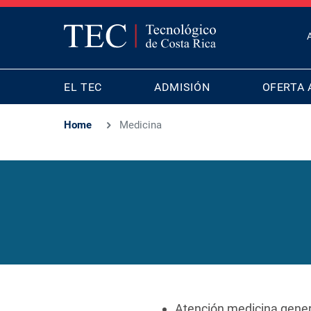
T
B
MAIN
M
EL TEC
ADMISIÓN
OFERTA 
NAVIGATION
Home
Medicina
Atención medicina gener