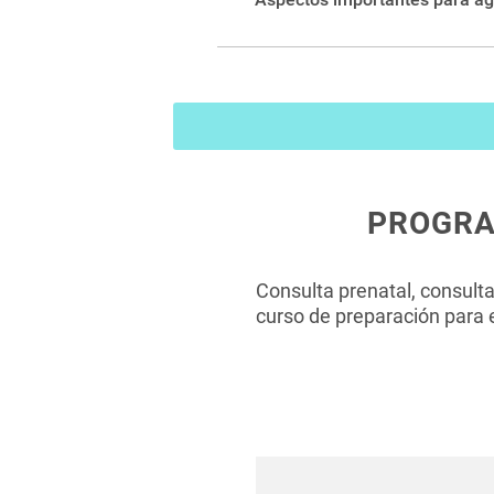
El sistema le permite ingresar 
PROGRA
Consulta prenatal, consulta
curso de preparación para e
Estas se liberan de lunes a vier