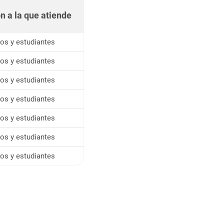
ínica o bien llamando al 2550-
n a la que atiende
ectamente en la clínica para
os y estudiantes
os y estudiantes
citas disponibles. Es
os y estudiantes
.
os y estudiantes
ismo que se le envía al correo
os y estudiantes
os y estudiantes
os y estudiantes
s de 5 minutos perderá la cita
agendó, o en dado caso llamar