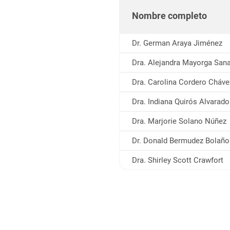
En caso de tener inconveniente
Nombre completo
9180.
Si sacó una cita y no puede as
Dr. German Araya Jiménez
que la cancelen.
Dra. Alejandra Mayorga Sana
Si el sistema de citas está lle
Dra. Carolina Cordero Cháve
importante aclarar que las cit
Dra. Indiana Quirós Alvarado
En el caso de agendar una cita
automáticamente. Solamente si 
Dra. Marjorie Solano Núñez
Otros aspectos importante
Dr. Donald Bermudez Bolaño
Dra. Shirley Scott Crawfort
En caso de retraso se tiene 
y no podrá ser reasingada
En caso de no poder present
para realizar la cancelación