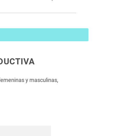
 pantalla adjunta)
DUCTIVA
s femeninas y masculinas,