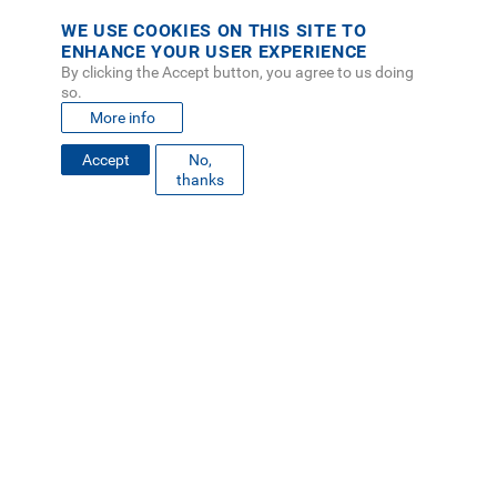
WE USE COOKIES ON THIS SITE TO
ENHANCE YOUR USER EXPERIENCE
By clicking the Accept button, you agree to us doing
so.
More info
Accept
No,
thanks
FOOTER
MAPA DEL SITIO
DIRECTORIO
SEDES
EMPLEO
MENU
CONTÁCTENOS
Políticas de Privacidad
|
Accesibilidad
|
Administrador
|
Soporte Web
Teléfono: (506) 2552-5333 /
Teléfono de emergencia
SOCIAL
MENU
© Tecnológico de Costa Rica, Costa Rica 2026