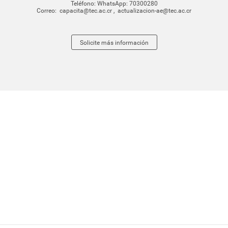
Teléfono:
WhatsApp: 70300280
Correo:
capacita@tec.ac.cr
,
actualizacion-ae@tec.ac.cr
Solicite más información