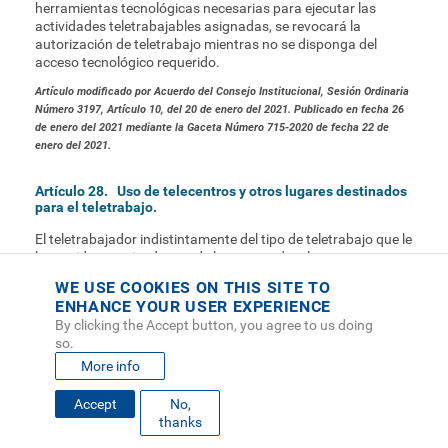
herramientas tecnológicas necesarias para ejecutar las
actividades teletrabajables asignadas, se revocará la
autorización de teletrabajo mientras no se disponga del
acceso tecnológico requerido.
Artículo modificado por Acuerdo del Consejo Institucional, Sesión Ordinaria
Número 3197, Artículo 10, del 20 de enero del 2021. Publicado en fecha 26
de enero del 2021 mediante la Gaceta Número 715-2020 de fecha 22 de
enero del 2021.
Artículo 28. Uso de telecentros y otros lugares destinados
para el teletrabajo.
El teletrabajador indistintamente del tipo de teletrabajo que le
haya sido autorizado, puede hacer uso de telecentros
disponibles para realizar sus funciones en forma transitoria y
WE USE COOKIES ON THIS SITE TO
debe acatar las normas de uso que se establezcan para
ENHANCE YOUR USER EXPERIENCE
dichos lugares de trabajo.
By clicking the Accept button, you agree to us doing
so.
Artículo 29. Actualización de las herramientas de
More info
teletrabajo
Accept
No,
El teletrabajador debe mantenerse actualizado en las
thanks
herramientas tecnológicas que demanda la ejecución de sus
actividades, de acuerdo con lo que establezca la Institución.