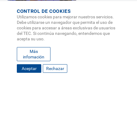
CONTROL DE COOKIES
Utilizamos cookies para mejorar nuestros servicios.
Debe utilizarse un navegador que permita el uso de
cookies para accesar a áreas exclusivas de usuarios
del TEC. Si continúa navegando, entendemos que
acepta su uso.
28 de Julio 2026
Grupo Almendro hizo vibrar el Anfiteatro del
Más
FICCUA 2026
infomación
Cultura y Deporte
Aceptar
Rechazar
Mostrar más