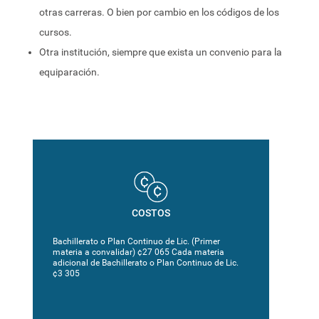
otras carreras. O bien por cambio en los códigos de los
cursos.
Otra institución, siempre que exista un convenio para la
equiparación.
COSTOS
Bachillerato o Plan Continuo de Lic. (Primer
materia a convalidar) ¢27 065 Cada materia
adicional de Bachillerato o Plan Continuo de Lic.
¢3 305