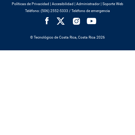
Políticas de Privacidad
|
Accesibilidad
|
Administrador
|
Soporte Web
Teléfono: (506) 2552-5333 /
Teléfono de emergencia
SOCIAL
MENU
© Tecnológico de Costa Rica, Costa Rica 2026