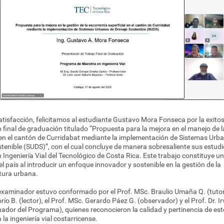
tisfacción, felicitamos al estudiante Gustavo Mora Fonseca por la exito
 final de graduación titulado “Propuesta para la mejora en el manejo de l
 en el cantón de Curridabat mediante la implementación de Sistemas Urb
tenible (SUDS)”, con el cual concluye de manera sobresaliente sus estudi
 Ingeniería Vial del Tecnológico de Costa Rica. Este trabajo constituye u
el país al introducir un enfoque innovador y sostenible en la gestión de la
ctura urbana.
 examinador estuvo conformado por el Prof. MSc. Braulio Umaña Q. (tutor),
río B. (lector), el Prof. MSc. Gerardo Páez G. (observador) y el Prof. Dr. Ir
ador del Programa), quienes reconocieron la calidad y pertinencia de est
 la ingeniería vial costarricense.