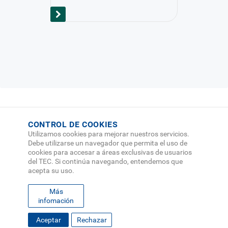
CONTROL DE COOKIES
Utilizamos cookies para mejorar nuestros servicios.
Debe utilizarse un navegador que permita el uso de
cookies para accesar a áreas exclusivas de usuarios
del TEC. Si continúa navegando, entendemos que
acepta su uso.
Más
infomación
FOOTER
Desplace hacia abajo
Aceptar
Rechazar
MAPA DEL SITIO
DIRECTORIO
SEDES
EMPLEO