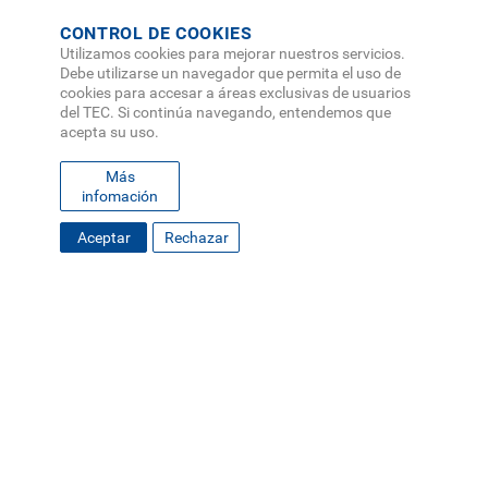
CONTROL DE COOKIES
Utilizamos cookies para mejorar nuestros servicios.
Debe utilizarse un navegador que permita el uso de
cookies para accesar a áreas exclusivas de usuarios
del TEC. Si continúa navegando, entendemos que
acepta su uso.
Más
infomación
Aceptar
Rechazar
FOOTER
MAPA DEL SITIO
DIRECTORIO
SEDES
EMPLEO
MENU
CONTÁCTENOS
Políticas de Privacidad
|
Accesibilidad
|
Administrador
|
Soporte Web
Teléfono: (506) 2552-5333 /
Teléfono de emergencia
SOCIAL
MENU
© Tecnológico de Costa Rica, Costa Rica 2026