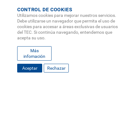
CONTROL DE COOKIES
Utilizamos cookies para mejorar nuestros servicios.
Debe utilizarse un navegador que permita el uso de
cookies para accesar a áreas exclusivas de usuarios
del TEC. Si continúa navegando, entendemos que
acepta su uso.
Más
infomación
Aceptar
Rechazar
FOOTER
MAPA DEL SITIO
DIRECTORIO
SEDES
EMPLEO
MENU
CONTÁCTENOS
Políticas de Privacidad
|
Accesibilidad
|
Administrador
|
Soporte Web
Teléfono: (506) 2552-5333 /
Teléfono de emergencia
SOCIAL
MENU
© Tecnológico de Costa Rica, Costa Rica 2026