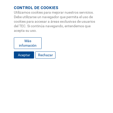
CONTROL DE COOKIES
Utilizamos cookies para mejorar nuestros servicios.
Debe utilizarse un navegador que permita el uso de
cookies para accesar a áreas exclusivas de usuarios
del TEC. Si continúa navegando, entendemos que
acepta su uso.
Más
infomación
Aceptar
Rechazar
FOOTER
MAPA DEL SITIO
DIRECTORIO
SEDES
EMPLEO
MENU
CONTÁCTENOS
Políticas de Privacidad
|
Accesibilidad
|
Administrador
|
Soporte Web
Teléfono: (506) 2552-5333 /
Teléfono de emergencia
SOCIAL
MENU
© Tecnológico de Costa Rica, Costa Rica 2026