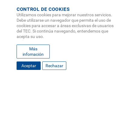
CONTROL DE COOKIES
Utilizamos cookies para mejorar nuestros servicios.
Debe utilizarse un navegador que permita el uso de
cookies para accesar a áreas exclusivas de usuarios
del TEC. Si continúa navegando, entendemos que
acepta su uso.
Más
infomación
Aceptar
Rechazar
FOOTER
MAPA DEL SITIO
DIRECTORIO
SEDES
EMPLEO
MENU
CONTÁCTENOS
Políticas de Privacidad
|
Accesibilidad
|
Administrador
|
Soporte Web
Teléfono: (506) 2552-5333 /
Teléfono de emergencia
SOCIAL
MENU
© Tecnológico de Costa Rica, Costa Rica 2026