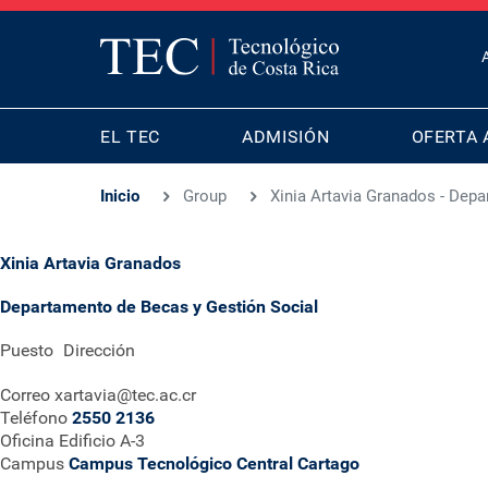
T
B
MAIN
M
EL TEC
ADMISIÓN
OFERTA 
NAVIGATION
Inicio
Group
Xinia Artavia Granados - Dep
Xinia Artavia Granados
Departamento de Becas y Gestión Social
Puesto
Dirección
Correo
xartavia@tec.ac.cr
Teléfono
2550 2136
Oficina
Edificio A-3
Campus
Campus Tecnológico Central Cartago