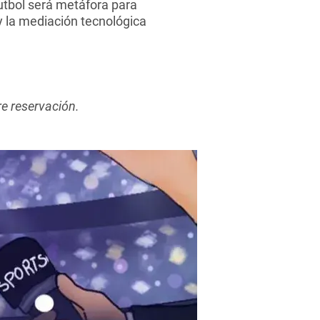
futbol será metáfora para
y la mediación tecnológica
re reservación.