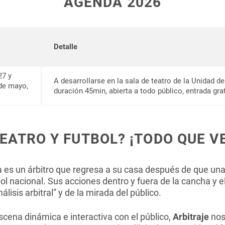
AGENDA 2026
(2016).
 (2018).
Detalle
27 y
A desarrollarse en la sala de teatro de la Unidad d
de mayo,
duración 45min, abierta a todo público, entrada grat
).
EATRO Y FUTBOL? ¡TODO QUE V
 es un árbitro que regresa a su casa después de que una
tbol nacional. Sus acciones dentro y fuera de la cancha y 
álisis arbitral” y de la mirada del público.
scena dinámica e interactiva con el público,
Arbitraje
nos