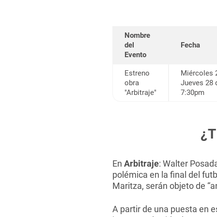
Aeropuerto (2015).
El amor de las luciérnagas 
Las cuerdas son para saltar
Nombre
36 respuestas (2019).
del
Fecha
Evento
Arbitraje (2025).
Estreno
Miércoles 
obra
Jueves 28 
VIDEO CREACIONES
"Arbitraje"
7:30pm
Esto no tiene nombre (2020
¿T
En
Arbitraje
:
Walter Posada
polémica en la final del fu
Maritza, serán objeto de “an
A partir de una puesta en e