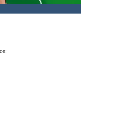
?
os: