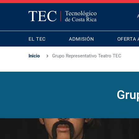
T
B
MAIN
M
EL TEC
ADMISIÓN
OFERTA 
NAVIGATION
Inicio
Grupo Representativo Teatro TEC
Gru