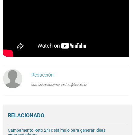
Redacción
comunicacionymercadeo@tec.ac.cr
RELACIONADO
Campamento Reto 24H: estímulo para generar ideas
emprendedoras