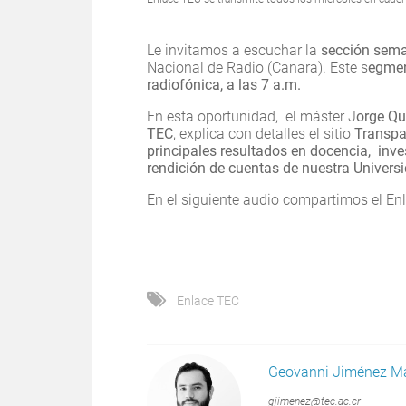
Le invitamos a escuchar la
sección sema
Nacional de Radio (Canara). Este s
egmen
radiofónica, a las 7 a.m.
En esta oportunidad, el máster J
orge Qu
TEC
, explica con detalles el sitio
Transpar
principales resultados en docencia, inve
rendición de cuentas de nuestra Univers
En el siguiente audio compartimos el E
Enlace TEC
Geovanni Jiménez M
gjimenez@tec.ac.cr