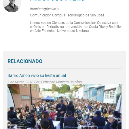
fmontero@tec.ac.cr
Comunicador, Campus Tecnológico de San José.
Licenciado en Ciencias de la Comunicación Colectiva con
énfasis en Periodismo, Universidad de Costa Rica y Bachiller
en Arte Escénico, Universidad Nacional.
RELACIONADO
Barrio Amón vivió su fiesta anual
7 de Marzo 2018 Por:
Fernando Montero Bolaños