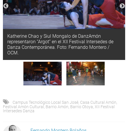
Katherine Chao y Siul Mongalo de DanzAmón
representaron “Argot” en el XII Festival Intersedes de
Danza Contemporánea. Foto: Fernando Montero /
OCM.
Campus Tecnológico Local San José
,
Casa Cultural Amón
,
Festival Amón Cultural
,
Barrio Amón
,
Barrio Otoya
,
XII Festival
Intersedes Danza
Fernando Montero Bolaños