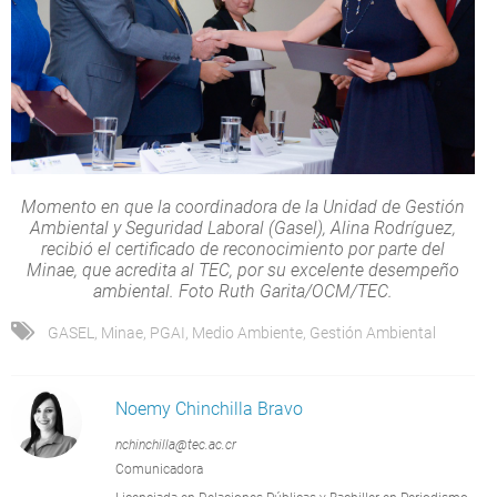
Momento en que la coordinadora de la Unidad de Gestión
Ambiental y Seguridad Laboral (Gasel), Alina Rodríguez,
recibió el certificado de reconocimiento por parte del
Minae, que acredita al TEC, por su excelente desempeño
ambiental. Foto Ruth Garita/OCM/TEC.
GASEL
,
Minae
,
PGAI
,
Medio Ambiente
,
Gestión Ambiental
Noemy Chinchilla Bravo
nchinchilla@tec.ac.cr
Comunicadora