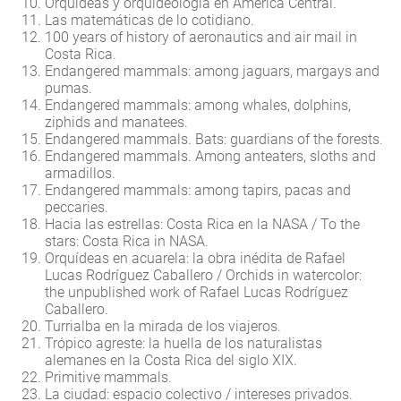
Orquídeas y orquideología en América Central.
Las matemáticas de lo cotidiano.
100 years of history of aeronautics and air mail in
Costa Rica.
Endangered mammals: among jaguars, margays and
pumas.
Endangered mammals: among whales, dolphins,
ziphids and manatees.
Endangered mammals. Bats: guardians of the forests.
Endangered mammals. Among anteaters, sloths and
armadillos.
Endangered mammals: among tapirs, pacas and
peccaries.
Hacia las estrellas: Costa Rica en la NASA / To the
stars: Costa Rica in NASA.
Orquídeas en acuarela: la obra inédita de Rafael
Lucas Rodríguez Caballero / Orchids in watercolor:
the unpublished work of Rafael Lucas Rodríguez
Caballero.
Turrialba en la mirada de los viajeros.
Trópico agreste: la huella de los naturalistas
alemanes en la Costa Rica del siglo XIX.
Primitive mammals.
La ciudad: espacio colectivo / intereses privados.