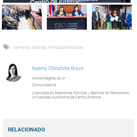
convenio
,
Alianza
,
Hortícola Nacional
Noemy Chinchilla Bravo
nchinchilla@tec.ac.cr
Comunicadora
Licenciada en Relaciones Públicas y Bachiller en Periodismo,
Universidad Autónoma de Centro América.
RELACIONADO