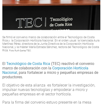
Se firmó el convenio marco de colaboración entre el Tecnológico de Costa
Rica y la Corporación Hortícola Nacional. En el orden usual:
la licenciada Aura
Martínez Pérez, directora de la Junta Directiva de la Corporación Hortícola
Nacional, y la máster María Estrada Sánchez, rectora del Tecnológico de Costa
Rica.
Foto Ruth Garita/TEC.
El
Tecnológico de Costa Rica
(TEC) reactivó el convenio
marco de colaboración con la
Corporación Hortícola
Nacional
, para fortalecer a micro y pequeñas empresas de
productores.
El objetivo de esta alianza es fortalecer la investigación,
impulsar nuevas tecnologías y empoderar a micro y
pequeñas empresas en el sector hortícola.
Para la firma del convenio estuvo presente en la mesa