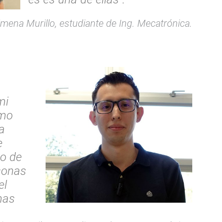
mena Murillo, estudiante de Ing. Mecatrónica.
mi
omo
a
e
po de
sonas
el
mas