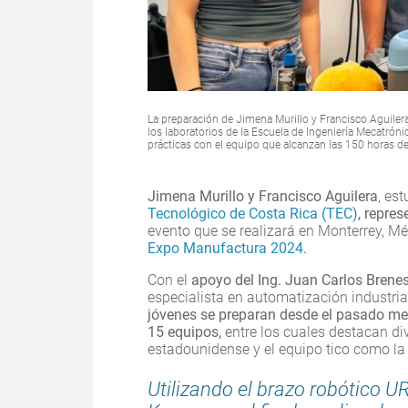
La preparación de Jimena Murillo y Francisco Aguiler
los laboratorios de la Escuela de Ingeniería Mecatrón
prácticas con el equipo que alcanzan las 150 horas d
Jimena Murillo y Francisco Aguilera
, es
Tecnológico de Costa Rica (TEC)
, repre
evento que se realizará en Monterrey, Mé
Expo Manufactura 2024.
Con el
apoyo del Ing. Juan Carlos Brenes
especialista en automatización industria
jóvenes se preparan desde el pasado me
15 equipos,
entre los cuales destacan di
estadounidense y el equipo tico como la
Utilizando el brazo robótico UR