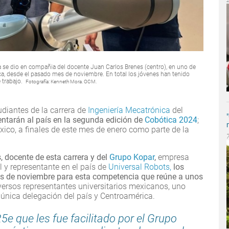
a se dio en compañia del docente Juan Carlos Brenes (centro), en uno de
ica, desde el pasado mes de noviembre. En total los jóvenes han tenido
e trabajo.
Fotografía: Kenneth Mora. OCM.
tudiantes de la carrera de
Ingeniería Mecatrónica
del
sentarán al país en la segunda edición de
Cobótica 2024
;
xico, a finales de este mes de enero como parte de la
, docente de esta carrera y del
Grupo Kopar
,
empresa
l y representante en el país de
Universal Robots,
los
s de noviembre para esta competencia que reúne a unos
versos representantes universitarios mexicanos, uno
 única delegación del país y Centroamérica.
5e que les fue facilitado por el Grupo